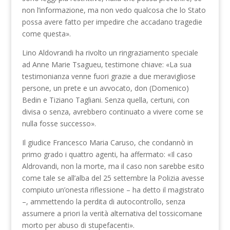
non l’informazione, ma non vedo qualcosa che lo Stato
possa avere fatto per impedire che accadano tragedie
come questa».
Lino Aldovrandi ha rivolto un ringraziamento speciale
ad Anne Marie Tsagueu, testimone chiave: «La sua
testimonianza venne fuori grazie a due meravigliose
persone, un prete e un avvocato, don (Domenico)
Bedin e Tiziano Tagliani. Senza quella, certuni, con
divisa o senza, avrebbero continuato a vivere come se
nulla fosse successo».
Il giudice Francesco Maria Caruso, che condannò in
primo grado i quattro agenti, ha affermato: «Il caso
Aldrovandi, non la morte, ma il caso non sarebbe esito
come tale se all’alba del 25 settembre la Polizia avesse
compiuto un’onesta riflessione – ha detto il magistrato
–, ammettendo la perdita di autocontrollo, senza
assumere a priori la verità alternativa del tossicomane
morto per abuso di stupefacenti».