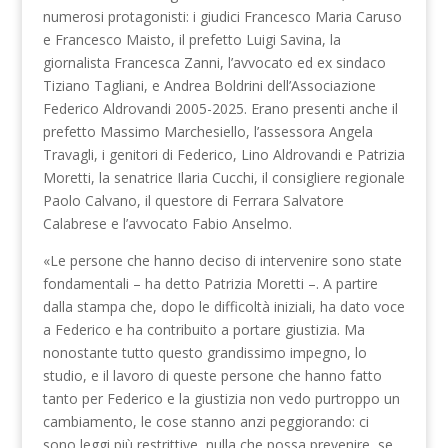
numerosi protagonisti: i giudici Francesco Maria Caruso
e Francesco Maisto, il prefetto Luigi Savina, la
giornalista Francesca Zanni, l’avvocato ed ex sindaco
Tiziano Tagliani, e Andrea Boldrini dell’Associazione
Federico Aldrovandi 2005-2025. Erano presenti anche il
prefetto Massimo Marchesiello, l’assessora Angela
Travagli, i genitori di Federico, Lino Aldrovandi e Patrizia
Moretti, la senatrice Ilaria Cucchi, il consigliere regionale
Paolo Calvano, il questore di Ferrara Salvatore
Calabrese e l’avvocato Fabio Anselmo.
«Le persone che hanno deciso di intervenire sono state
fondamentali – ha detto Patrizia Moretti –. A partire
dalla stampa che, dopo le difficoltà iniziali, ha dato voce
a Federico e ha contribuito a portare giustizia. Ma
nonostante tutto questo grandissimo impegno, lo
studio, e il lavoro di queste persone che hanno fatto
tanto per Federico e la giustizia non vedo purtroppo un
cambiamento, le cose stanno anzi peggiorando: ci
sono leggi più restrittive, nulla che possa prevenire, se