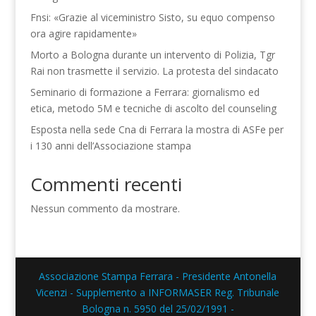
Fnsi: «Grazie al viceministro Sisto, su equo compenso
ora agire rapidamente»
Morto a Bologna durante un intervento di Polizia, Tgr
Rai non trasmette il servizio. La protesta del sindacato
Seminario di formazione a Ferrara: giornalismo ed
etica, metodo 5M e tecniche di ascolto del counseling
Esposta nella sede Cna di Ferrara la mostra di ASFe per
i 130 anni dell’Associazione stampa
Commenti recenti
Nessun commento da mostrare.
Associazione Stampa Ferrara - Presidente Antonella
Vicenzi - Supplemento a INFORMASER Reg. Tribunale
Bologna n. 5950 del 25/02/1991 -