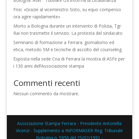
Bologna. Aser: “Tutelare chi informa la cittadinanza”
Fnsi: «Grazie al viceministro Sisto, su equo compenso
ora agire rapidamente»
Morto a Bologna durante un intervento di Polizia, Tgr
Rai non trasmette il servizio. La protesta del sindacato
Seminario di formazione a Ferrara: giornalismo ed
etica, metodo 5M e tecniche di ascolto del counseling
Esposta nella sede Cna di Ferrara la mostra di ASFe per
i 130 anni dell’Associazione stampa
Commenti recenti
Nessun commento da mostrare.
Associazione Stampa Ferrara - Presidente Antonella
Vicenzi - Supplemento a INFORMASER Reg. Tribunale
Bologna n. 5950 del 25/02/1991 -