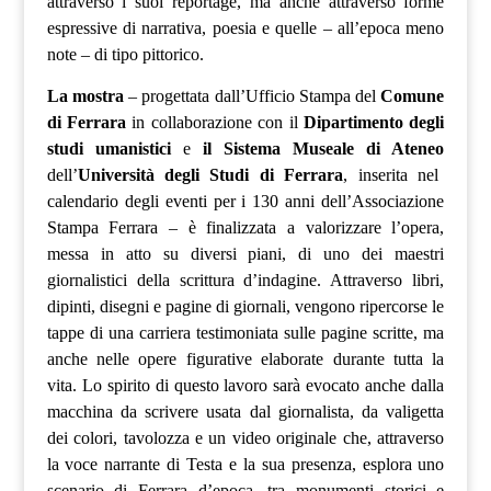
attraverso i suoi reportage, ma anche attraverso forme
espressive di narrativa, poesia e quelle – all’epoca meno
note – di tipo pittorico.
La mostra
– progettata dall’Ufficio Stampa del
Comune
di Ferrara
in collaborazione con il
Dipartimento degli
studi umanistici
e
il Sistema Museale di Ateneo
dell’
Università degli Studi di Ferrara
, inserita nel
calendario degli eventi per i 130 anni dell’Associazione
Stampa Ferrara – è finalizzata a valorizzare l’opera,
messa in atto su diversi piani, di uno dei maestri
giornalistici della scrittura d’indagine. Attraverso libri,
dipinti, disegni e pagine di giornali, vengono ripercorse le
tappe di una carriera testimoniata sulle pagine scritte, ma
anche nelle opere figurative elaborate durante tutta la
vita. Lo spirito di questo lavoro sarà evocato anche dalla
macchina da scrivere usata dal giornalista, da valigetta
dei colori, tavolozza e un video originale che, attraverso
la voce narrante di Testa e la sua presenza, esplora uno
scenario di Ferrara d’epoca, tra monumenti storici e