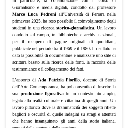
In particolare, la collaborazione con il corso di
Giornalismo e media digitali, condotto dal professore
Marco Luca Pedroni
all’Università di Ferrara nella
primavera 2025, ha reso possibile il coinvolgimento degli
studenti in una
ricerca storico-giornalistica
. Un lavoro
condotto sul campo, tra biblioteche e archivi nazionali,
per il recupero di pagine originali di quotidiani,
pubblicate nel periodo tra il 1969 e il 1980. Il risultato ha
dato la possibilità di documentare e analizzare uno stile di
scrittura basato sulla ricerca delle fonti, la raccolta delle
testimonianze e il collegamento dei fatti.
L’apporto di
Ada Patrizia Fiorillo
, docente di Storia
dell’Arte Contemporanea, ha poi consentito di inserire la
sua
produzione figurativa
in un contesto più ampio,
legato alla realtà culturale e cittadina di quegli anni. Un
lavoro pittorico dove la drammaticità dei soggetti riflette
bagliori e oscurità di quelle indagini su stragi e attentati
che hanno insanguinato gli anni della storia italiana,
segnati dalla strategia della tensione.