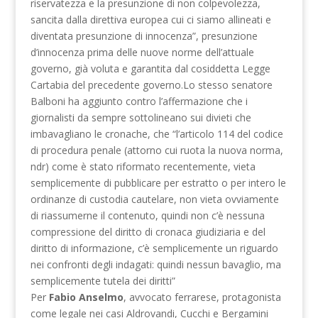
riservatezza e la presunzione di non colpevolezza,
sancita dalla direttiva europea cui ci siamo allineati e
diventata presunzione di innocenza”, presunzione
d’innocenza prima delle nuove norme dell’attuale
governo, già voluta e garantita dal cosiddetta Legge
Cartabia del precedente governo.Lo stesso senatore
Balboni ha aggiunto contro l’affermazione che i
giornalisti da sempre sottolineano sui divieti che
imbavagliano le cronache, che “l’articolo 114 del codice
di procedura penale (attorno cui ruota la nuova norma,
ndr) come è stato riformato recentemente, vieta
semplicemente di pubblicare per estratto o per intero le
ordinanze di custodia cautelare, non vieta ovviamente
di riassumerne il contenuto, quindi non c’è nessuna
compressione del diritto di cronaca giudiziaria e del
diritto di informazione, c’è semplicemente un riguardo
nei confronti degli indagati: quindi nessun bavaglio, ma
semplicemente tutela dei diritti”
Per
Fabio Anselmo
, avvocato ferrarese, protagonista
come legale nei casi Aldrovandi, Cucchi e Bergamini