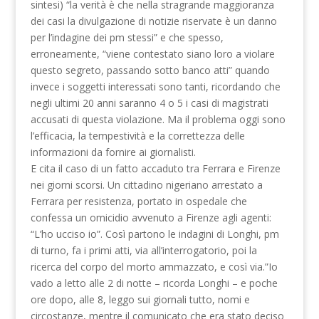
sintesi) “la verità è che nella stragrande maggioranza
dei casi la divulgazione di notizie riservate è un danno
per l’indagine dei pm stessi” e che spesso,
erroneamente, “viene contestato siano loro a violare
questo segreto, passando sotto banco atti” quando
invece i soggetti interessati sono tanti, ricordando che
negli ultimi 20 anni saranno 4 o 5 i casi di magistrati
accusati di questa violazione. Ma il problema oggi sono
l’efficacia, la tempestività e la correttezza delle
informazioni da fornire ai giornalisti.
E cita il caso di un fatto accaduto tra Ferrara e Firenze
nei giorni scorsi. Un cittadino nigeriano arrestato a
Ferrara per resistenza, portato in ospedale che
confessa un omicidio avvenuto a Firenze agli agenti:
“L’ho ucciso io”. Così partono le indagini di Longhi, pm
di turno, fa i primi atti, via all’interrogatorio, poi la
ricerca del corpo del morto ammazzato, e così via.”Io
vado a letto alle 2 di notte – ricorda Longhi – e poche
ore dopo, alle 8, leggo sui giornali tutto, nomi e
circostanze, mentre il comunicato che era stato deciso