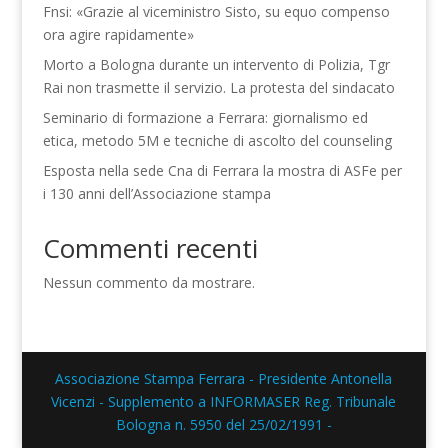
Fnsi: «Grazie al viceministro Sisto, su equo compenso
ora agire rapidamente»
Morto a Bologna durante un intervento di Polizia, Tgr
Rai non trasmette il servizio. La protesta del sindacato
Seminario di formazione a Ferrara: giornalismo ed
etica, metodo 5M e tecniche di ascolto del counseling
Esposta nella sede Cna di Ferrara la mostra di ASFe per
i 130 anni dell’Associazione stampa
Commenti recenti
Nessun commento da mostrare.
Associazione Stampa Ferrara - Presidente Antonella
Vicenzi - Supplemento a INFORMASER Reg. Tribunale
Bologna n. 5950 del 25/02/1991 -