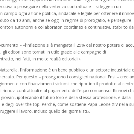
cutiva a proseguire nella vertenza contrattuale – si legge in un
campo ogni azione politica, sindacale e legale per ottenere il rinno
aduto da 10 anni, anche se oggi in regime di prorogatio, e perseguire
voratori autonomi e collaboratori coordinati e continuativi, stabilito d
ocumento – «l’inflazione si è mangiata il 25% del nostro potere di acqu
, gli editori sono tornati in utile grazie alle campagne di
tto, nei fatti, in molte realtà editoriali».
ttarella, l’informazione è un bene pubblico e un settore industriale 
ercato. Per questo – proseguono i consiglieri nazionali Fnsi – credi
rmente con finanziamenti virtuosi che riportino il prodotto al centr
e ai rinnovi contrattuali e al pagamento dell’equo compenso. Rinnovi ch
 giovani, ipotecando il futuro loro e della stessa professione, e dalla
iale e degli over the top. Perché, come sostiene Papa Leone XIV nella s
uggere il lavoro, incluso quello dei giornalisti».