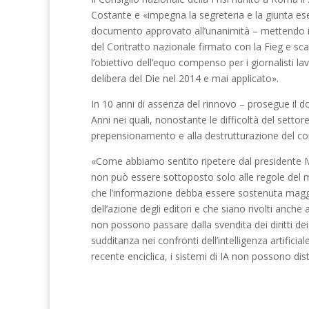
Costante e «impegna la segreteria e la giunta ese
documento approvato all’unanimità – mettendo in 
del Contratto nazionale firmato con la Fieg e sc
l’obiettivo dell’equo compenso per i giornalisti la
delibera del Die nel 2014 e mai applicato».
In 10 anni di assenza del rinnovo – prosegue il d
Anni nei quali, nonostante le difficoltà del settore
prepensionamento e alla destrutturazione del contra
«Come abbiamo sentito ripetere dal presidente Ma
non può essere sottoposto solo alle regole del m
che l’informazione debba essere sostenuta maggio
dell’azione degli editori e che siano rivolti anch
non possono passare dalla svendita dei diritti dei
sudditanza nei confronti dell’intelligenza artific
recente enciclica, i sistemi di IA non possono distr