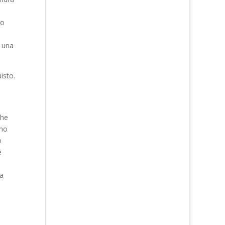
vo
a una
isto.
che
amo
o
e
ua