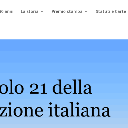
30 anni
La storia
Premio stampa
Statuti e Carte