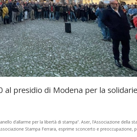
 al presidio di Modena per la solidari
nello d’allarme per la libertà di stampa”. Aser, l’Associazione della s
’Associazione Stampa Ferrara, esprime sconcerto e preoccupazione, pe