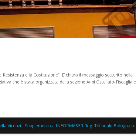
a
a Resistenza e la Costituzione”. E’ chiaro il messaggio scaturito nella
ziativa che è stata organizzata dalla sezione Anpi Ostellato-Fiscaglia e
ella Vicenzi - Supplemento a INFORMASER Reg. Tribunale Bologna n. 