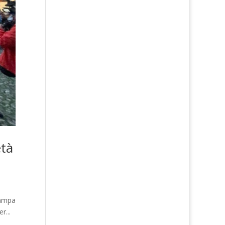
età
tampa
r...