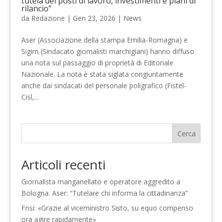
tutela dei posti di lavoro, investimenti e piani di
rilancio”
da
Redazione
|
Gen 23, 2026
|
News
Aser (Associazione della stampa Emilia-Romagna) e
Sigim (Sindacato giornalisti marchigiani) hanno diffuso
una nota sul passaggio di proprietà di Editoriale
Nazionale. La nota è stata siglata congiuntamente
anche dai sindacati del personale poligrafico (Fistel-
Cisl,...
Cerca
Articoli recenti
Giornalista manganellato e operatore aggredito a
Bologna. Aser: “Tutelare chi informa la cittadinanza”
Fnsi: «Grazie al viceministro Sisto, su equo compenso
ora agire rapidamente»