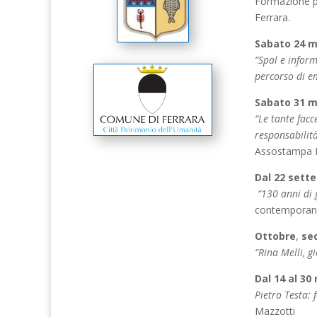
Formazione pr
Ferrara.
Sabato 24 ma
“Spal e inform
percorso di e
Sabato 31 m
“Le tante facc
responsabilit
Assostampa F
Dal 22 sette
“130 anni di g
contemporan
Ottobre
,
sed
“Rina Melli, g
Dal 14 al 30
Pietro Testa: 
Mazzotti