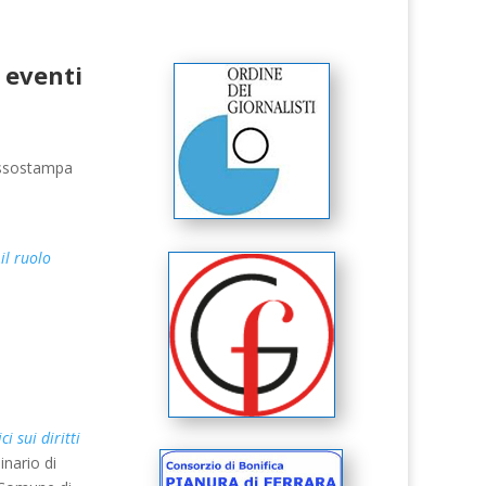
 eventi
Assostampa
il ruolo
 sui diritti
nario di