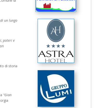
 Comune di
 di un lungo
i, poteri e
con
to di storia
ra
“Gian
iorgia