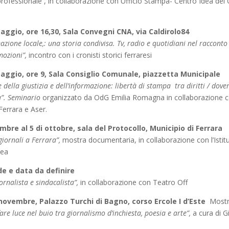
ofessionale , in collaborazione con Ufficio Stampa- Centro Idea del
ggio, ore 16,30, Sala Convegni CNA, via Caldirolo84
azione locale,: una storia condivisa. Tv, radio e quotidiani nel racconto
mozioni”,
incontro con i cronisti storici ferraresi
aggio, ore 9, Sala Consiglio Comunale, piazzetta Municipale
e della giustizia e dell’informazione: libertà di stampa tra diritti / dover
à”. Seminario
organizzato da OdG Emilia Romagna in collaborazione 
errara e Aser.
mbre al 5 di ottobre, sala del Protocollo, Municipio di Ferrara
iornali a Ferrara”,
mostra documentaria, in collaborazione con l’Istitu
ea
e e data da definire
iornalista e sindacalista”,
in collaborazione con Teatro Off
 novembre, Palazzo Turchi di Bagno, corso Ercole I d’Este
Most
fare luce nel buio tra giornalismo d’inchiesta, poesia e arte”,
a cura di G