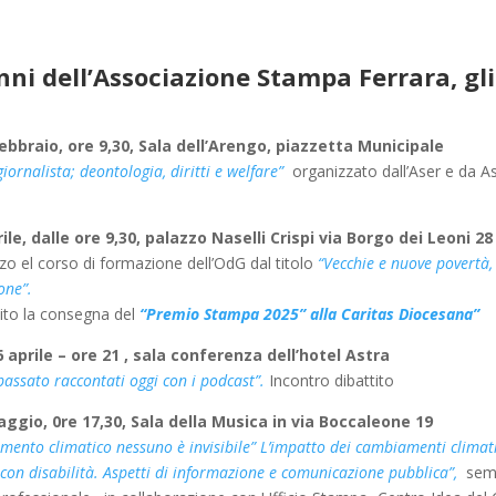
nni dell’Associazione Stampa Ferrara, gli
ebbraio, ore 9,30, Sala dell’Arengo, piazzetta Municipale
giornalista; deontologia, diritti e welfare”
organizzato dall’Aser e da 
ile, dalle ore 9,30, palazzo Naselli Crispi via Borgo dei Leoni 28
zzo el corso di formazione dell’OdG dal titolo
“Vecchie e nuove povertà, 
one”.
ito la consegna del
“Premio Stampa 2025” alla Caritas Diocesana”
 aprile – ore 21 , sala conferenza dell’hotel Astra
 passato raccontati oggi con i podcast”.
Incontro dibattito
ggio, 0re 17,30, Sala della Musica in via Boccaleone 19
mento climatico nessuno è invisibile” L’impatto dei cambiamenti climatici
con disabilità. Aspetti di informazione e comunicazione pubblica”,
semi