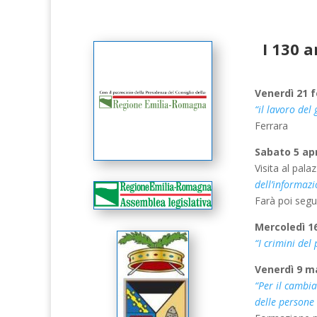
I 130 a
Venerdì 21 f
“il lavoro del 
Ferrara
Sabato 5 apr
Visita al pala
dell’informazi
Farà poi segu
Mercoledì 16
“I crimini del
Venerdì 9 ma
“Per il cambia
delle persone 