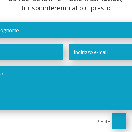
ti risponderemo al più presto
=
8 + 4